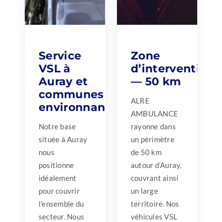
Service
Zone
VSL à
d’intervention
Auray et
— 50 km
communes
ALRE
environnantes
AMBULANCE
Notre base
rayonne dans
située à Auray
un périmètre
nous
de 50 km
positionne
autour d’Auray,
idéalement
couvrant ainsi
pour couvrir
un large
l’ensemble du
territoire. Nos
secteur. Nous
véhicules VSL