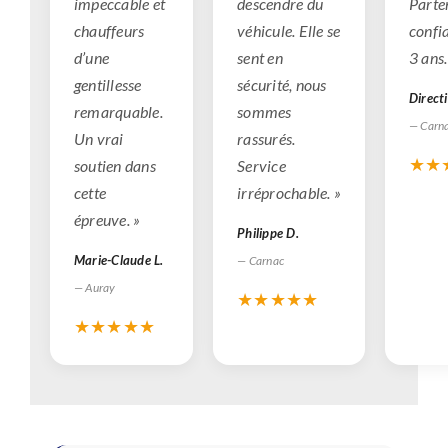
impeccable et
descendre du
Parte
chauffeurs
véhicule. Elle se
confi
d’une
sent en
3 ans.
gentillesse
sécurité, nous
Direct
remarquable.
sommes
— Carn
Un vrai
rassurés.
★★
soutien dans
Service
cette
irréprochable. »
épreuve. »
Philippe D.
Marie-Claude L.
— Carnac
— Auray
★★★★★
★★★★★