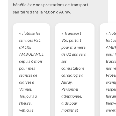
bénéficié de nos prestations de transport
sanitaire dans la région d’Auray.
« J’utilise les
« Transport
« No
services VSL
VSL parfait
fait 
d’ALRE
pour ma mère
AMB
AMBULANCE
de 82 ans vers
pour l
depuis 6 mois
ses
trans
pour mes
consultations
nos ré
séances de
cardiologie à
Profe
dialyse à
Auray.
exemp
Vannes.
Personnel
respe
Toujours à
attentionné,
horai
l’heure,
aide pour
bienv
véhicule
monter et
envers