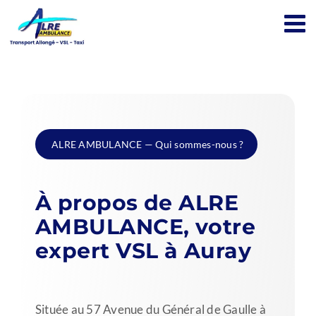
Passer
au
contenu
ALRE AMBULANCE — Qui sommes-nous ?
À propos de ALRE
AMBULANCE, votre
expert VSL à Auray
Située au 57 Avenue du Général de Gaulle à