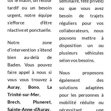
tôt le matin, un retour
séminaire, fête privée)
tardif ou un besoin
ou que vous avez
urgent, notre équipe
besoin de trajets
s’efforce d’être
réguliers pour vos
réactive et ponctuelle.
collaborateurs, nous
pouvons mettre à
Notre zone
disposition un ou
d’intervention s’étend
plusieurs véhicules
bien au-delà de
selon vos besoins.
Baden. Vous pouvez
faire appel à nous si
Nous proposons
vous vous trouvez à
également des
Auray
,
Bono
,
La
solutions adaptées
Trinité-sur-Mer
,
pour les personnes à
Brech
,
Pluneret
,
mobilité réduite ou
Sainte-Anne-d’Auray
,
nécessitant une