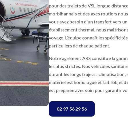
pour des trajets de VSL longue distanc
morbihannais et des axes routiers nou
vous ayez besoin d’un transfert vers u
établissement thermal, nous maîtrisons l
voyage. L’équipe connaît les spécificité
particuliers de chaque patient.
Notre agrément ARS constitue la garant
les plus strictes. Nos véhicules sanitai
durant les longs trajets : climatisatio
matériel est homologué et fait l’objet 
est préparée avec soin pour garantir vot
02 97 56 29 56