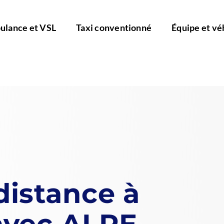
lance et VSL
Taxi conventionné
Équipe et vé
distance à
avec ALRE