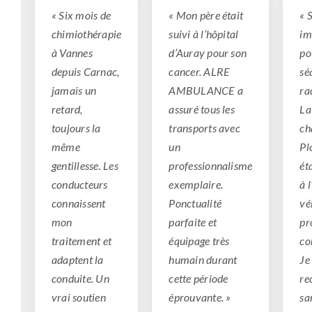
« Six mois de
« Mon père était
« 
chimiothérapie
suivi à l’hôpital
im
à Vannes
d’Auray pour son
po
depuis Carnac,
cancer. ALRE
sé
jamais un
AMBULANCE a
ra
retard,
assuré tous les
La
toujours la
transports avec
ch
même
un
Pl
gentillesse. Les
professionnalisme
ét
conducteurs
exemplaire.
à 
connaissent
Ponctualité
vé
mon
parfaite et
pr
traitement et
équipage très
co
adaptent la
humain durant
Je
conduite. Un
cette période
re
vrai soutien
éprouvante. »
sa