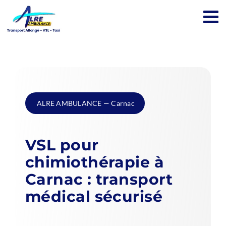
Passer
au
contenu
ALRE AMBULANCE — Carnac
VSL pour
chimiothérapie à
Carnac : transport
médical sécurisé