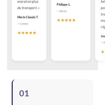
moral en plus
hé
Philippe L.
du transport. »
po
— Auray
tr
Marie-Claude T.
★★★★★
mé
— Carnac
ré
★★★★★
Jos
— P
★
01