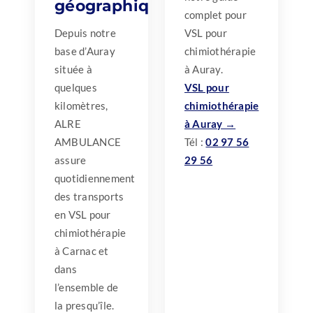
géographique
complet pour
Depuis notre
VSL pour
base d’Auray
chimiothérapie
située à
à Auray.
quelques
VSL pour
kilomètres,
chimiothérapie
ALRE
à Auray →
AMBULANCE
Tél :
02 97 56
assure
29 56
quotidiennement
des transports
en VSL pour
chimiothérapie
à Carnac et
dans
l’ensemble de
la presqu’île.