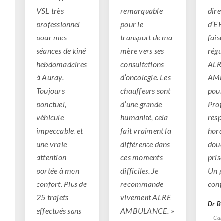
VSL très
remarquable
dire
professionnel
pour le
d’E
pour mes
transport de ma
fais
séances de kiné
mère vers ses
rég
hebdomadaires
consultations
AL
à Auray.
d’oncologie. Les
AM
Toujours
chauffeurs sont
pour
ponctuel,
d’une grande
Pro
véhicule
humanité, cela
resp
impeccable, et
fait vraiment la
hora
une vraie
différence dans
dou
attention
ces moments
pris
portée à mon
difficiles. Je
Un 
confort. Plus de
recommande
conf
25 trajets
vivement ALRE
Dr B
effectués sans
AMBULANCE. »
— Ca