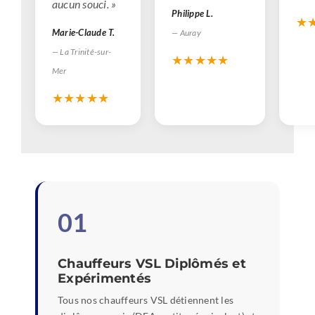
aucun souci. »
Philippe L.
★
Marie-Claude T.
— Auray
— La Trinité-sur-
★★★★★
Mer
★★★★★
01
Chauffeurs VSL Diplômés et
Expérimentés
Tous nos chauffeurs VSL détiennent les