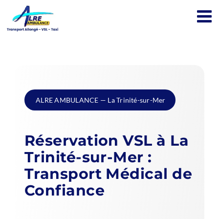
Passer
au
contenu
ALRE AMBULANCE — La Trinité-sur-Mer
Réservation VSL à La
Trinité-sur-Mer :
Transport Médical de
Confiance