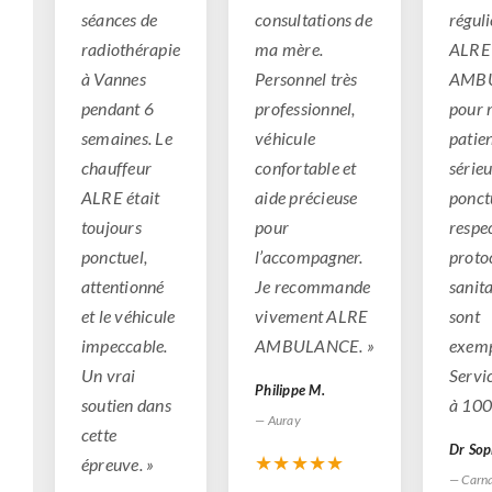
séances de
consultations de
régul
radiothérapie
ma mère.
ALRE
à Vannes
Personnel très
AMB
pendant 6
professionnel,
pour 
semaines. Le
véhicule
patien
chauffeur
confortable et
sérieu
ALRE était
aide précieuse
ponctu
toujours
pour
respe
ponctuel,
l’accompagner.
proto
attentionné
Je recommande
sanita
et le véhicule
vivement ALRE
sont
impeccable.
AMBULANCE. »
exemp
Un vrai
Servic
Philippe M.
soutien dans
à 100
— Auray
cette
Dr Sop
★★★★★
épreuve. »
— Carn