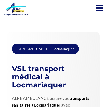
Passer
au
contenu
ALRE AMBULANCE — Locmariaquer
VSL transport
médical à
Locmariaquer
ALRE AMBULANCE assure vos
transports
sanitaires à Locmariaquer
avec