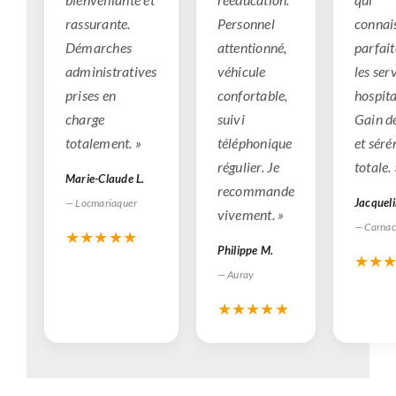
rassurante.
Personnel
connai
Démarches
attentionné,
parfai
administratives
véhicule
les ser
prises en
confortable,
hospita
charge
suivi
Gain d
totalement. »
téléphonique
et séré
régulier. Je
totale. 
Marie-Claude L.
recommande
Jacqueli
— Locmariaquer
vivement. »
— Carnac
★★★★★
Philippe M.
★★
— Auray
★★★★★