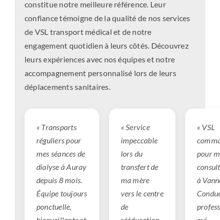
constitue notre meilleure référence. Leur
confiance témoigne de la qualité de nos services
de VSL transport médical et de notre
engagement quotidien à leurs côtés. Découvrez
leurs expériences avec nos équipes et notre
accompagnement personnalisé lors de leurs
déplacements sanitaires.
« Transports
« Service
« VSL
réguliers pour
impeccable
comma
mes séances de
lors du
pour m
dialyse à Auray
transfert de
consul
depuis 8 mois.
ma mère
à Vann
Équipe toujours
vers le centre
Conduc
ponctuelle,
de
profes
bienveillante et
rééducation.
qui