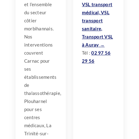
et l’ensemble
VSL transport
du secteur
médical, VSL
côtier
transport
morbihannais.
sanitaire,
Nos
Transport VSL
interventions
à Auray →
couvrent
Tél :
02 97 56
Carnac pour
29 56
ses
établissements
de
thalassothérapie,
Plouharnel
pour ses
centres
médicaux, La
Trinité-sur-