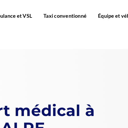
lance et VSL
Taxi conventionné
Équipe et vé
rt médical à
: ALRE